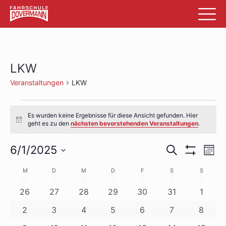
LKW
Veranstaltungen
LKW
Veranstaltungen
Es wurden keine Ergebnisse für diese Ansicht gefunden. Hier
Hinweis
geht es zu den
nächsten bevorstehenden Veranstaltungen
.
Veransta
Ve
6/1/2025
Suche
Mon
Filter
An
Datum
Suche
Anzeigen
Kalender
M
MONTAG
D
DIENSTAG
M
MITTWOCH
D
DONNERSTAG
F
FREITAG
S
SAMSTAG
S
SONNTA
wählen.
Na
und
von
0
0
0
0
0
0
0
26
27
28
29
30
31
1
Ansichte
Veranstaltungen
Veranstaltungen
Veranstaltungen
Veranstaltungen
Veranstaltungen
Veranstaltunge
Verans
Veranstaltungen
0
0
0
0
0
0
0
2
3
4
5
6
7
8
Navigati
Veranstaltungen
Veranstaltungen
Veranstaltungen
Veranstaltungen
Veranstaltungen
Veranstaltung
Verans