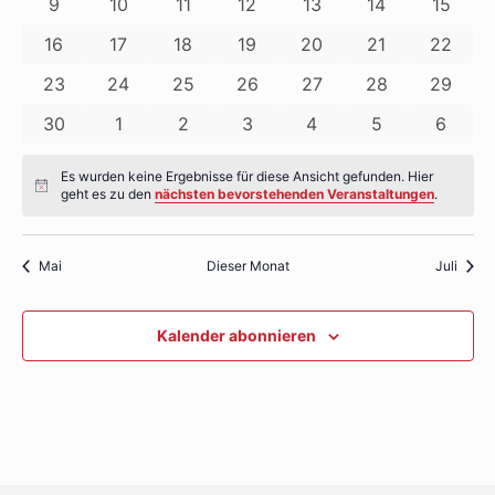
0
0
0
0
0
0
0
9
10
11
12
13
14
15
Veranstaltungen
Veranstaltungen
Veranstaltungen
Veranstaltungen
Veranstaltungen
Veranstaltunge
Veranst
0
0
0
0
0
0
0
16
17
18
19
20
21
22
Veranstaltungen
Veranstaltungen
Veranstaltungen
Veranstaltungen
Veranstaltungen
Veranstaltunge
Veranst
0
0
0
0
0
0
0
23
24
25
26
27
28
29
Veranstaltungen
Veranstaltungen
Veranstaltungen
Veranstaltungen
Veranstaltungen
Veranstaltunge
Veranst
0
0
0
0
0
0
0
30
1
2
3
4
5
6
Veranstaltungen
Veranstaltungen
Veranstaltungen
Veranstaltungen
Veranstaltungen
Veranstaltung
Verans
Es wurden keine Ergebnisse für diese Ansicht gefunden. Hier
Hinweis
geht es zu den
nächsten bevorstehenden Veranstaltungen
.
Mai
Dieser Monat
Juli
Kalender abonnieren