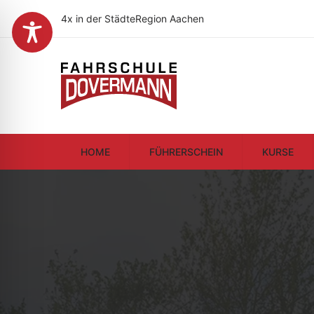
4x in der StädteRegion Aachen
HOME
FÜHRERSCHEIN
KURSE