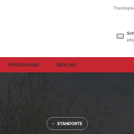
Theoriepla
Sch
inf
FÖRDERUNGEN
ÜBER UNS
─
STANDORTE