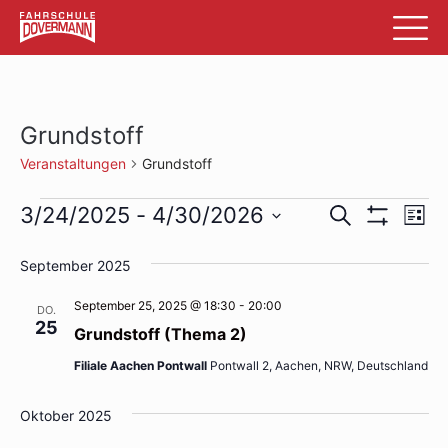
Grundstoff
Veranstaltungen
Grundstoff
Veranstaltungen
Veransta
Ve
3/24/2025
 - 
4/30/2026
Suche
List
Filter
An
Datum
Suche
Anzeigen
wählen.
September 2025
Na
und
September 25, 2025 @ 18:30
-
20:00
DO.
Ansichte
25
Grundstoff (Thema 2)
Navigati
Filiale Aachen Pontwall
Pontwall 2, Aachen, NRW, Deutschland
Oktober 2025