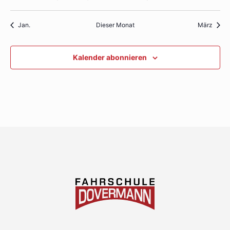
Veranstaltungen
Veranstaltungen
Veranstaltungen
Veranstaltungen
Veranstaltungen
Veranstaltung
Verans
Jan.
Dieser Monat
März
Kalender abonnieren