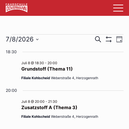
Veranstaltungen
Veransta
Ve
7/8/2026
Suche
Tag
Filter
An
Datum
für
Suche
Anzeigen
18:30
wählen.
Na
Juli
und
Juli 8 @ 18:30
-
20:00
8,
Ansichte
Grundstoff (Thema 11)
2026
Navigati
Filiale Kohlscheid
Weberstraße 4, Herzogenrath
20:00
Juli 8 @ 20:00
-
21:30
Zusatzstoff A (Thema 3)
Filiale Kohlscheid
Weberstraße 4, Herzogenrath