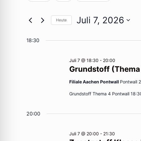
Das
Suche
Juli
und
Ändern
nach
der
Veranstaltungen
Juli 7, 2026
Heute
7,
Ansichten,
Formular-
Schlüsselwort.
Datum
Eingabefelder
wählen.
18:30
2026
Navigation
wird
die
Juli 7 @ 18:30
-
20:00
Liste
Grundstoff (Thema
der
Veranstaltungen
Filiale Aachen Pontwall
Pontwall 
mit
Grundstoff Thema 4 Pontwall 18:3
den
gefilterten
20:00
Ergebnissen
aktualisieren
Juli 7 @ 20:00
-
21:30