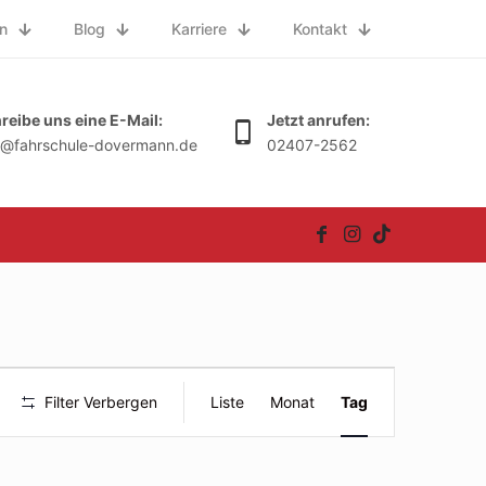
n
Blog
Karriere
Kontakt
reibe uns eine E-Mail:
Jetzt anrufen:
o@fahrschule-dovermann.de
02407-2562
Veranstal
Filter Verbergen
Liste
Monat
Tag
Ansichte