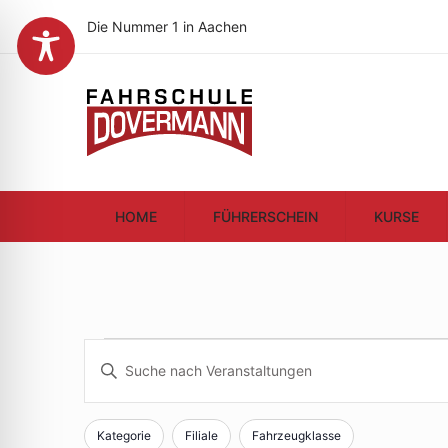
Die Nummer 1 in Aachen
HOME
FÜHRERSCHEIN
KURSE
Veranstaltunge
Veranstaltunge
Bitte
Schlüsselwort
für
Suche
eingeben.
Kategorie
Filiale
Fahrzeugklasse
Filter