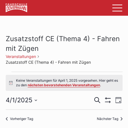
Zusatzstoff CE (Thema 4) - Fahren
mit Zügen
Veranstaltungen
Zusatzstoff CE (Thema 4) - Fahren mit Zügen
Veranstaltungen
Keine Veranstaltungen für April 1, 2025 vorgesehen. Hier geht es
für
Hinweis
zu den
nächsten bevorstehenden Veranstaltungen
.
April
Veransta
Ve
4/1/2025
Suche
Tag
1,
Filter
An
Datum
Suche
Anzeigen
wählen.
2025
Na
und
Vorheriger Tag
Nächster Tag