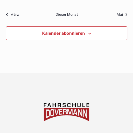
Veranstaltungen
Veranstaltungen
Veranstaltungen
Veranstaltungen
Veranstaltungen
Veranstaltung
Verans
März
Dieser Monat
Mai
Kalender abonnieren