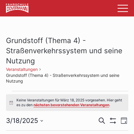
Grundstoff (Thema 4) -
Straßenverkehrssystem und seine
Nutzung
Veranstaltungen
Grundstoff (Thema 4) - Straßenverkehrssystem und seine
Nutzung
Veranstaltungen
Keine Veranstaltungen für März 18, 2025 vorgesehen. Hier geht
für
Hinweis
es zu den
nächsten bevorstehenden Veranstaltungen
.
März
Veransta
Ve
3/18/2025
Suche
Tag
18,
Filter
An
Datum
Suche
Anzeigen
wählen.