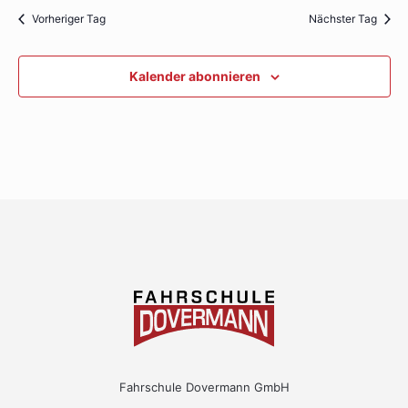
2025
Na
und
Vorheriger Tag
Nächster Tag
Ansichte
Kalender abonnieren
Navigati
Fahrschule Dovermann GmbH