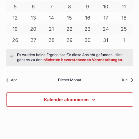
Ansichte
Veranstaltungen
Veranstaltungen
Veranstaltungen
Veranstaltungen
Veranstaltungen
Veranstaltung
Verans
Veranstaltungen
0
0
0
0
0
0
0
5
6
7
8
9
10
11
Navigati
Veranstaltungen
Veranstaltungen
Veranstaltungen
Veranstaltungen
Veranstaltungen
Veranstaltunge
Verans
0
0
0
0
0
0
0
12
13
14
15
16
17
18
Veranstaltungen
Veranstaltungen
Veranstaltungen
Veranstaltungen
Veranstaltungen
Veranstaltunge
Veranst
0
0
0
0
0
0
0
19
20
21
22
23
24
25
Veranstaltungen
Veranstaltungen
Veranstaltungen
Veranstaltungen
Veranstaltungen
Veranstaltunge
Veranst
0
0
0
0
0
0
0
26
27
28
29
30
31
1
Veranstaltungen
Veranstaltungen
Veranstaltungen
Veranstaltungen
Veranstaltungen
Veranstaltunge
Verans
Es wurden keine Ergebnisse für diese Ansicht gefunden. Hier
Hinweis
geht es zu den
nächsten bevorstehenden Veranstaltungen
.
Apr.
Dieser Monat
Juni
Kalender abonnieren