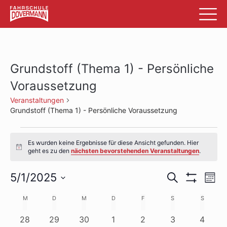
Grundstoff (Thema 1) - Persönliche
Voraussetzung
Veranstaltungen
Grundstoff (Thema 1) - Persönliche Voraussetzung
Veranstaltungen
Es wurden keine Ergebnisse für diese Ansicht gefunden. Hier
Hinweis
geht es zu den
nächsten bevorstehenden Veranstaltungen
.
Veransta
Ve
5/1/2025
Suche
Mon
Filter
An
Datum
Suche
Anzeigen
Kalender
M
MONTAG
D
DIENSTAG
M
MITTWOCH
D
DONNERSTAG
F
FREITAG
S
SAMSTAG
S
SONNTA
wählen.
Na
und
von
0
0
0
0
0
0
0
28
29
30
1
2
3
4