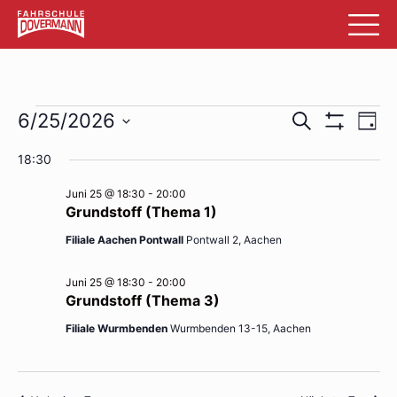
Veranstaltungen
Veransta
Ve
6/25/2026
Suche
Tag
Filter
An
Datum
für
Suche
Anzeigen
18:30
wählen.
Na
Juni
und
Juni 25 @ 18:30
-
20:00
25,
Ansichte
Grundstoff (Thema 1)
2026
Navigati
Filiale Aachen Pontwall
Pontwall 2, Aachen
Juni 25 @ 18:30
-
20:00
Grundstoff (Thema 3)
Filiale Wurmbenden
Wurmbenden 13-15, Aachen