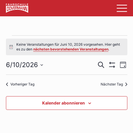
Veranstaltungen
Keine Veranstaltungen für Juni 10, 2026 vorgesehen. Hier geht
für
Hinweis
es zu den
nächsten bevorstehenden Veranstaltungen
.
Juni
Veransta
Ve
6/10/2026
Suche
Tag
10,
Filter
An
Datum
Suche
Anzeigen
wählen.
2026
Na
und
Vorheriger Tag
Nächster Tag
Ansichte
Kalender abonnieren
Navigati