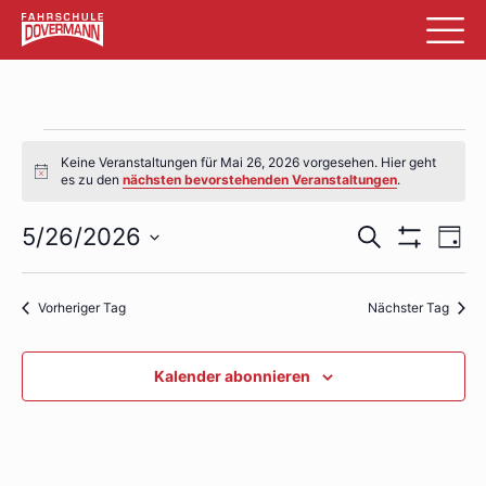
Veranstaltungen
Keine Veranstaltungen für Mai 26, 2026 vorgesehen. Hier geht
für
Hinweis
es zu den
nächsten bevorstehenden Veranstaltungen
.
Mai
Veransta
Ve
5/26/2026
Suche
Tag
26,
Filter
An
Datum
Suche
Anzeigen
wählen.
2026
Na
und
Vorheriger Tag
Nächster Tag
Ansichte
Kalender abonnieren
Navigati