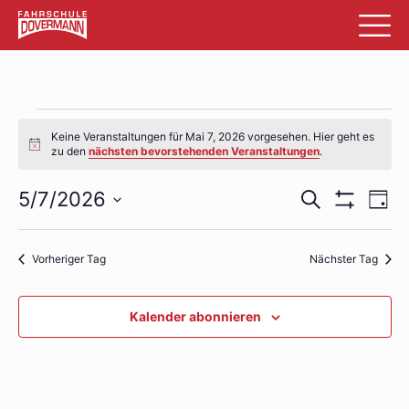
Veranstaltungen
Keine Veranstaltungen für Mai 7, 2026 vorgesehen. Hier geht es
für
Hinweis
zu den
nächsten bevorstehenden Veranstaltungen
.
Mai
Veransta
Ve
5/7/2026
Suche
Tag
7,
Filter
An
Datum
Suche
Anzeigen
wählen.
2026
Na
und
Vorheriger Tag
Nächster Tag
Ansichte
Kalender abonnieren
Navigati