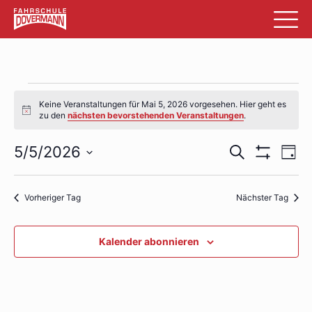
Veranstaltungen
Keine Veranstaltungen für Mai 5, 2026 vorgesehen. Hier geht es
für
Hinweis
zu den
nächsten bevorstehenden Veranstaltungen
.
Mai
Veransta
Ve
5/5/2026
Suche
Tag
5,
Filter
An
Datum
Suche
Anzeigen
wählen.
2026
Na
und
Vorheriger Tag
Nächster Tag
Ansichte
Kalender abonnieren
Navigati