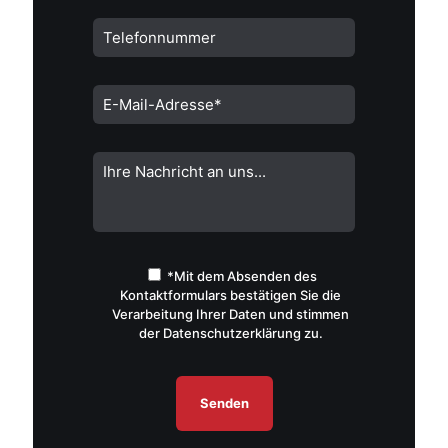
e
r
n
a
t
i
v
e
:
*Mit dem Absenden des
Kontaktformulars bestätigen Sie die
Verarbeitung Ihrer Daten und stimmen
der Datenschutzerklärung zu.