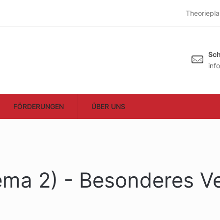
Theoriepla
Sch
inf
FÖRDERUNGEN
ÜBER UNS
ema 2) - Besonderes V