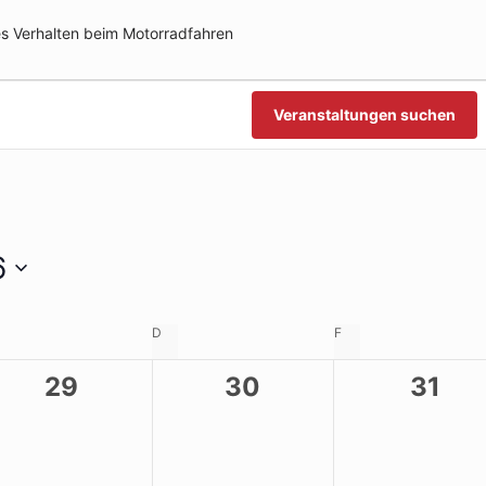
es Verhalten beim Motorradfahren
n
n
Veranstaltungen suchen
6
TTWOCH
D
DONNERSTAG
F
FREITAG
0
0
0
29
30
31
ungen,
Veranstaltungen,
Veranstaltungen,
Veran
n