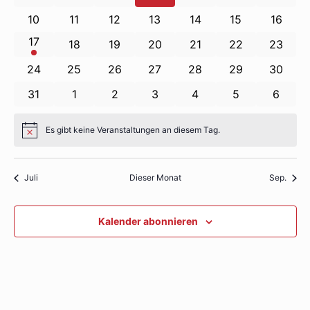
Navigati
Veranstaltungen
Veranstaltungen
Veranstaltungen
Veranstaltungen
Veranstaltungen
Veranstaltung
Verans
0
0
0
0
0
0
0
10
11
12
13
14
15
16
Veranstaltungen
Veranstaltungen
Veranstaltungen
Veranstaltungen
Veranstaltungen
Veranstaltunge
Veranst
1
17
0
0
0
0
0
0
18
19
20
21
22
23
Veranstaltung
Veranstaltungen
Veranstaltungen
Veranstaltungen
Veranstaltungen
Veranstaltunge
Veranst
0
0
0
0
0
0
0
24
25
26
27
28
29
30
Veranstaltungen
Veranstaltungen
Veranstaltungen
Veranstaltungen
Veranstaltungen
Veranstaltunge
Veranst
0
0
0
0
0
0
0
31
1
2
3
4
5
6
Veranstaltungen
Veranstaltungen
Veranstaltungen
Veranstaltungen
Veranstaltungen
Veranstaltung
Verans
Es gibt keine Veranstaltungen an diesem Tag.
Hinweis
Juli
Dieser Monat
Sep.
Kalender abonnieren