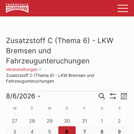
Zusatzstoff C (Thema 6) - LKW
Bremsen und
Fahrzeugunteruchungen
Veranstaltungen
Zusatzstoff C (Thema 6) - LKW Bremsen und
Fahrzeugunteruchungen
Veranstaltungen
Veransta
Ve
8/6/2026
Suche
Mon
Filter
An
Datum
Suche
Anzeigen
Kalender
M
MONTAG
D
DIENSTAG
M
MITTWOCH
D
DONNERSTAG
F
FREITAG
S
SAMSTAG
S
SONNTA
wählen.
Na
und
von
0
0
0
0
0
0
0
27
28
29
30
31
1
2
Ansichte
Veranstaltungen
Veranstaltungen
Veranstaltungen
Veranstaltungen
Veranstaltungen
Veranstaltung
Verans
Veranstaltungen
0
0
0
0
0
0
0
3
4
5
6
7
8
9