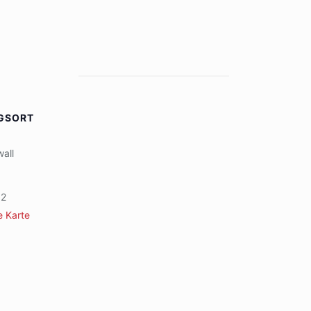
GSORT
wall
62
e Karte