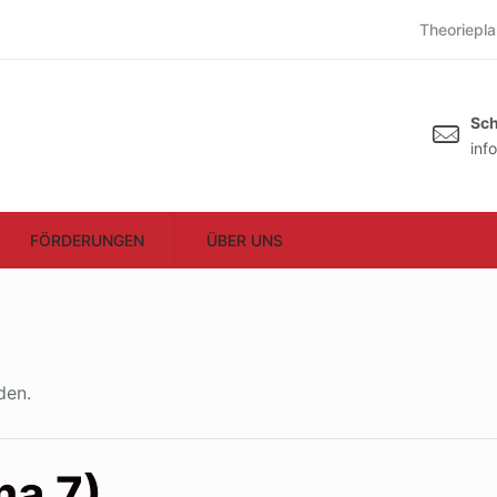
Theoriepla
Sch
inf
FÖRDERUNGEN
ÜBER UNS
den.
ma 7)