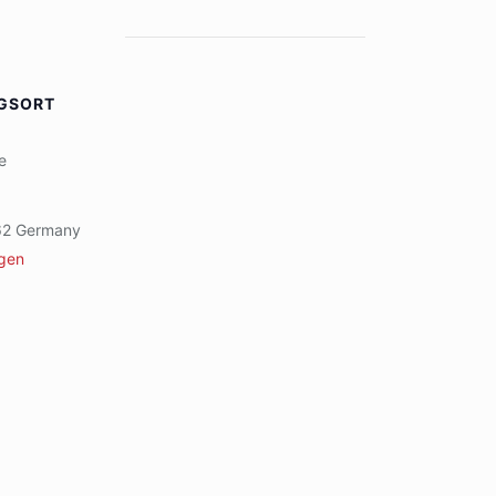
GSORT
e
62
Germany
igen