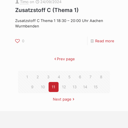
Timo
on
24/09/2024
Zusatzstoff C (Thema 1)
Zusatzstoff C Thema 1 18:30 – 20:00 Uhr Aachen
Wurmbenden
0
Read more
Prev page
1
2
3
4
5
6
7
8
9
10
11
12
13
14
15
Next page