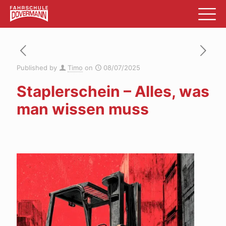
Published by
Timo
on
08/07/2025
Staplerschein – Alles, was
man wissen muss