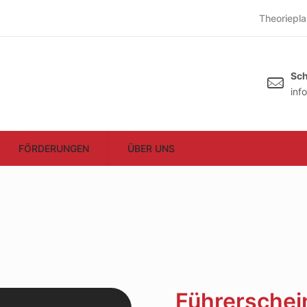
Theoriepla
Sch
inf
FÖRDERUNGEN
ÜBER UNS
Führerschein