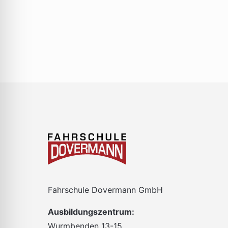
gefilterten
Ergebnissen
aktualisieren
Fahrschule Dovermann GmbH
Ausbildungszentrum:
Wurmbenden 13-15