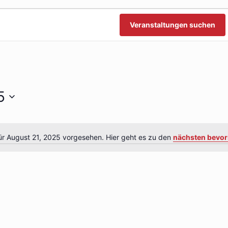
n
n
Veranstaltungen suchen
5
ür August 21, 2025 vorgesehen. Hier geht es zu den
nächsten bevor
Hinweis