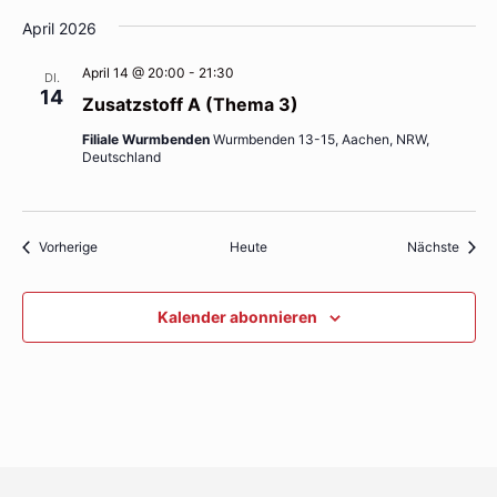
April 2026
April 14 @ 20:00
-
21:30
DI.
14
Zusatzstoff A (Thema 3)
Filiale Wurmbenden
Wurmbenden 13-15, Aachen, NRW,
Deutschland
Veranstaltungen
Veran
Vorherige
Heute
Nächste
Kalender abonnieren