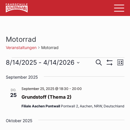
Motorrad
Veranstaltungen
Motorrad
Veranstaltungen
Veransta
Ve
8/14/2025
 - 
4/14/2026
Suche
List
Filter
An
Datum
Suche
Anzeigen
wählen.
September 2025
Na
und
September 25, 2025 @ 18:30
-
20:00
DO.
Ansichte
25
Grundstoff (Thema 2)
Navigati
Filiale Aachen Pontwall
Pontwall 2, Aachen, NRW, Deutschland
Oktober 2025