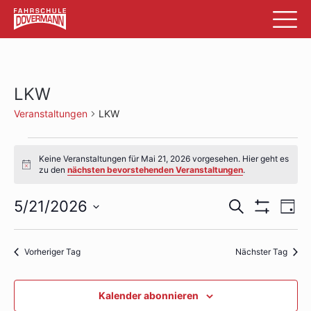
LKW
Veranstaltungen
LKW
Veranstaltungen
Keine Veranstaltungen für Mai 21, 2026 vorgesehen. Hier geht es
für
Hinweis
zu den
nächsten bevorstehenden Veranstaltungen
.
Mai
Veransta
Ve
5/21/2026
Suche
Tag
21,
Filter
An
Datum
Suche
Anzeigen
wählen.
2026
Na
und
Vorheriger Tag
Nächster Tag
Ansichte
Kalender abonnieren
Navigati