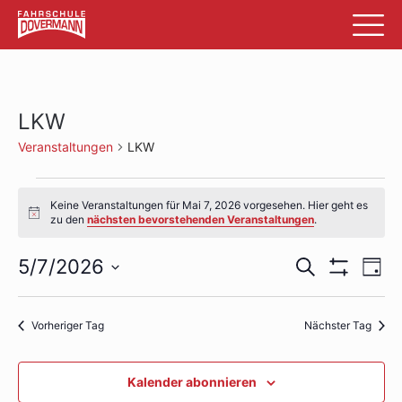
LKW
Veranstaltungen
LKW
Veranstaltungen
Keine Veranstaltungen für Mai 7, 2026 vorgesehen. Hier geht es
für
Hinweis
zu den
nächsten bevorstehenden Veranstaltungen
.
Mai
Veransta
Ve
5/7/2026
Suche
Tag
7,
Filter
An
Datum
Suche
Anzeigen
wählen.
2026
Na
und
Vorheriger Tag
Nächster Tag
Ansichte
Kalender abonnieren
Navigati