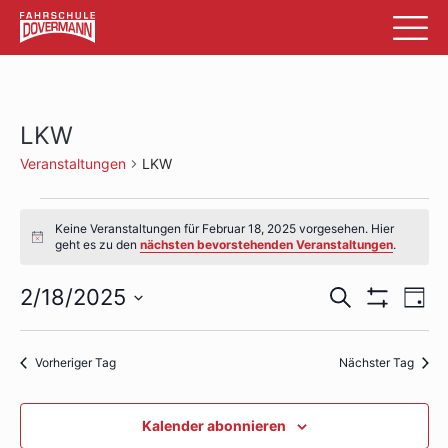
LKW
Veranstaltungen
LKW
Veranstaltungen
Keine Veranstaltungen für Februar 18, 2025 vorgesehen. Hier
für
Hinweis
geht es zu den
nächsten bevorstehenden Veranstaltungen
.
Februar
Veransta
Ve
2/18/2025
Suche
Tag
18,
Filter
An
Datum
Suche
Anzeigen
wählen.
2025
Na
und
Vorheriger Tag
Nächster Tag
Ansichte
Kalender abonnieren
Navigati