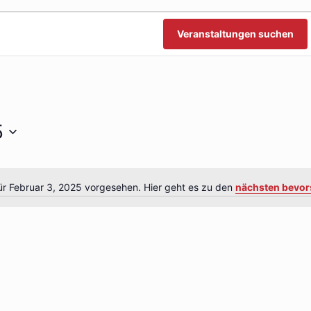
n
n
Veranstaltungen suchen
5
ür Februar 3, 2025 vorgesehen. Hier geht es zu den
nächsten bevor
Hinweis