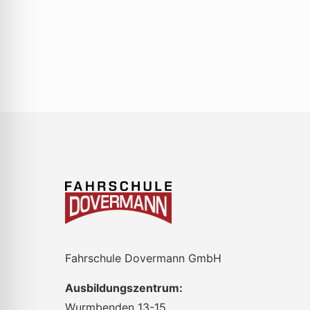
gefilterten
Ergebnissen
aktualisieren
Fahrschule Dovermann GmbH
Ausbildungszentrum:
Wurmbenden 13-15