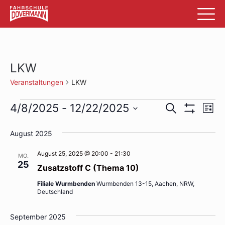
LKW
Veranstaltungen
LKW
Veranstaltungen
Veransta
Ve
4/8/2025
 - 
12/22/2025
Suche
List
Filter
An
Datum
Suche
Anzeigen
wählen.
August 2025
Na
und
August 25, 2025 @ 20:00
-
21:30
MO.
Ansichte
25
Zusatzstoff C (Thema 10)
Navigati
Filiale Wurmbenden
Wurmbenden 13-15, Aachen, NRW,
Deutschland
September 2025