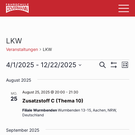
LKW
Veranstaltungen
LKW
Veranstaltungen
Veransta
Ve
4/1/2025
 - 
12/22/2025
Suche
List
Filter
An
Datum
Suche
Anzeigen
wählen.
August 2025
Na
und
August 25, 2025 @ 20:00
-
21:30
MO.
Ansichte
25
Zusatzstoff C (Thema 10)
Navigati
Filiale Wurmbenden
Wurmbenden 13-15, Aachen, NRW,
Deutschland
September 2025