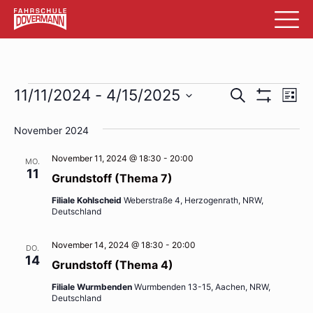
Veranstaltungen
Veransta
Ve
11/11/2024
 - 
4/15/2025
Suche
List
Filter
An
Datum
Suche
Anzeigen
wählen.
November 2024
Na
und
November 11, 2024 @ 18:30
-
20:00
MO.
Ansichte
11
Grundstoff (Thema 7)
Navigati
Filiale Kohlscheid
Weberstraße 4, Herzogenrath, NRW,
Deutschland
November 14, 2024 @ 18:30
-
20:00
DO.
14
Grundstoff (Thema 4)
Filiale Wurmbenden
Wurmbenden 13-15, Aachen, NRW,
Deutschland