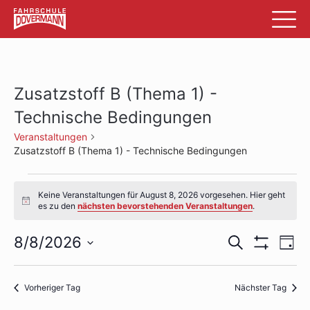
Zusatzstoff B (Thema 1) -
Technische Bedingungen
Veranstaltungen
Zusatzstoff B (Thema 1) - Technische Bedingungen
Veranstaltungen
Keine Veranstaltungen für August 8, 2026 vorgesehen. Hier geht
für
Hinweis
es zu den
nächsten bevorstehenden Veranstaltungen
.
August
Veransta
Ve
8/8/2026
Suche
Tag
8,
Filter
An
Datum
Suche
Anzeigen
wählen.
2026
Na
und
Vorheriger Tag
Nächster Tag