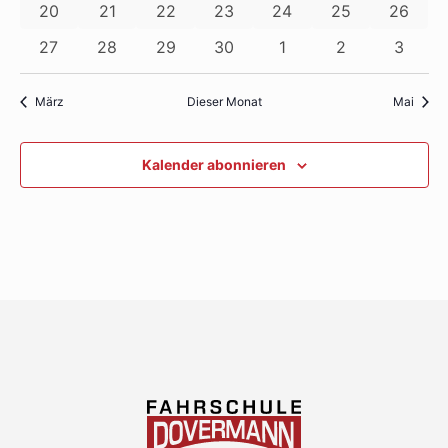
0
0
0
0
0
0
0
20
21
22
23
24
25
26
Veranstaltungen
Veranstaltungen
Veranstaltungen
Veranstaltungen
Veranstaltungen
Veranstaltunge
Veranst
0
0
0
0
0
0
0
27
28
29
30
1
2
3
Veranstaltungen
Veranstaltungen
Veranstaltungen
Veranstaltungen
Veranstaltungen
Veranstaltung
Verans
März
Dieser Monat
Mai
Kalender abonnieren