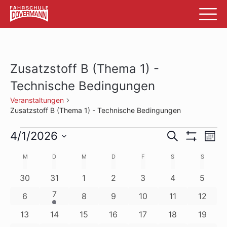
Zusatzstoff B (Thema 1) -
Technische Bedingungen
Veranstaltungen
Zusatzstoff B (Thema 1) - Technische Bedingungen
Veranstaltungen
Veransta
Ve
4/1/2026
Suche
Mon
Filter
An
Datum
Suche
Anzeigen
Kalender
M
MONTAG
D
DIENSTAG
M
MITTWOCH
D
DONNERSTAG
F
FREITAG
S
SAMSTAG
S
SONNTA
wählen.
Na
und
von
0
0
0
0
0
0
0
30
31
1
2
3
4
5
Ansichte
Veranstaltungen
Veranstaltungen
Veranstaltungen
Veranstaltungen
Veranstaltungen
Veranstaltung
Verans
Veranstaltungen
1
7
0
0
0
0
0
0
6
8
9
10
11
12
Navigati
Veranstaltung
Veranstaltungen
Veranstaltungen
Veranstaltungen
Veranstaltungen
Veranstaltunge
Veranst
0
0
0
0
0
0
0
13
14
15
16
17
18
19
Veranstaltungen
Veranstaltungen
Veranstaltungen
Veranstaltungen
Veranstaltungen
Veranstaltunge
Veranst