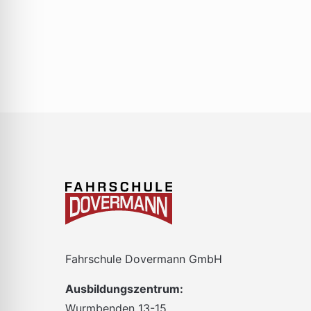
gefilterten
Ergebnissen
aktualisieren
Fahrschule Dovermann GmbH
Ausbildungszentrum:
Wurmbenden 13-15