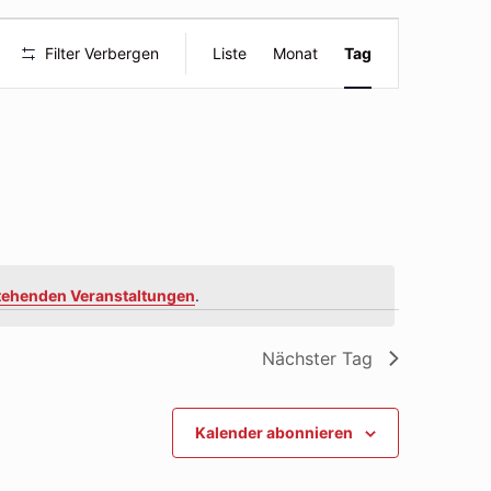
Veranstal
Filter Verbergen
Liste
Monat
Tag
Ansichte
Navigatio
tehenden Veranstaltungen
.
Nächster Tag
Kalender abonnieren