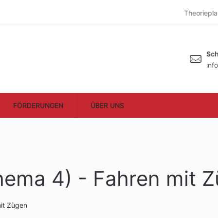
Theoriepla
Sch
inf
FÖRDERUNGEN
ÜBER UNS
hema 4) - Fahren mit 
mit Zügen