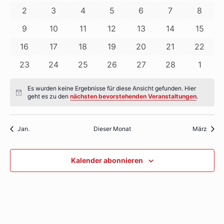
Ansichte
Veranstaltungen
Veranstaltungen
Veranstaltungen
Veranstaltungen
Veranstaltungen
Veranstaltunge
Verans
Veranstaltungen
0
0
0
0
0
0
0
2
3
4
5
6
7
8
Navigati
Veranstaltungen
Veranstaltungen
Veranstaltungen
Veranstaltungen
Veranstaltungen
Veranstaltung
Verans
0
0
0
0
0
0
0
9
10
11
12
13
14
15
Veranstaltungen
Veranstaltungen
Veranstaltungen
Veranstaltungen
Veranstaltungen
Veranstaltunge
Veranst
0
0
0
0
0
0
0
16
17
18
19
20
21
22
Veranstaltungen
Veranstaltungen
Veranstaltungen
Veranstaltungen
Veranstaltungen
Veranstaltunge
Veranst
0
0
0
0
0
0
0
23
24
25
26
27
28
1
Veranstaltungen
Veranstaltungen
Veranstaltungen
Veranstaltungen
Veranstaltungen
Veranstaltunge
Verans
Es wurden keine Ergebnisse für diese Ansicht gefunden. Hier
Hinweis
geht es zu den
nächsten bevorstehenden Veranstaltungen
.
Jan.
Dieser Monat
März
Kalender abonnieren