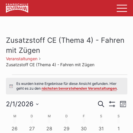
Zusatzstoff CE (Thema 4) - Fahren
mit Zügen
Veranstaltungen
Zusatzstoff CE (Thema 4) - Fahren mit Zügen
Veranstaltungen
Es wurden keine Ergebnisse für diese Ansicht gefunden. Hier
Hinweis
geht es zu den
nächsten bevorstehenden Veranstaltungen
.
Veransta
Ve
2/1/2026
Suche
Mon
Filter
An
Datum
Suche
Anzeigen
Kalender
M
MONTAG
D
DIENSTAG
M
MITTWOCH
D
DONNERSTAG
F
FREITAG
S
SAMSTAG
S
SONNTA
wählen.
Na
und
von
0
0
0
0
0
0
0
26
27
28
29
30
31
1