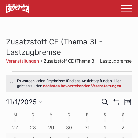
Zusatzstoff CE (Thema 3) -
Lastzugbremse
Veranstaltungen
Zusatzstoff CE (Thema 3) - Lastzugbremse
Veranstaltungen
Es wurden keine Ergebnisse für diese Ansicht gefunden. Hier
Hinweis
geht es zu den
nächsten bevorstehenden Veranstaltungen
.
Veransta
Ve
11/1/2025
Suche
Mon
Filter
An
Datum
Suche
Anzeigen
Kalender
M
MONTAG
D
DIENSTAG
M
MITTWOCH
D
DONNERSTAG
F
FREITAG
S
SAMSTAG
S
SONNTA
wählen.
Na
und
von
0
0
0
0
0
0
0
27
28
29
30
31
1
2
Ansichte
Veranstaltungen
Veranstaltungen
Veranstaltungen
Veranstaltungen
Veranstaltungen
Veranstaltung
Verans