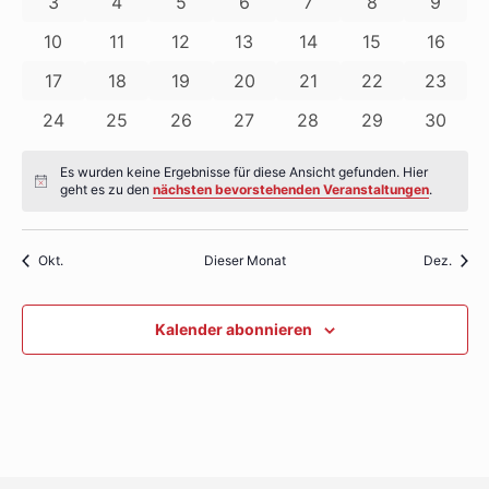
Veranstaltungen
0
0
0
0
0
0
0
3
4
5
6
7
8
9
Navigati
Veranstaltungen
Veranstaltungen
Veranstaltungen
Veranstaltungen
Veranstaltungen
Veranstaltung
Verans
0
0
0
0
0
0
0
10
11
12
13
14
15
16
Veranstaltungen
Veranstaltungen
Veranstaltungen
Veranstaltungen
Veranstaltungen
Veranstaltunge
Veranst
0
0
0
0
0
0
0
17
18
19
20
21
22
23
Veranstaltungen
Veranstaltungen
Veranstaltungen
Veranstaltungen
Veranstaltungen
Veranstaltunge
Veranst
0
0
0
0
0
0
0
24
25
26
27
28
29
30
Veranstaltungen
Veranstaltungen
Veranstaltungen
Veranstaltungen
Veranstaltungen
Veranstaltunge
Veranst
Es wurden keine Ergebnisse für diese Ansicht gefunden. Hier
Hinweis
geht es zu den
nächsten bevorstehenden Veranstaltungen
.
Okt.
Dieser Monat
Dez.
Kalender abonnieren