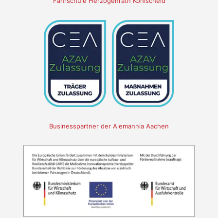
Fahrschule Herzogenrath Kohlscheid
Businesspartner der Alemannia Aachen