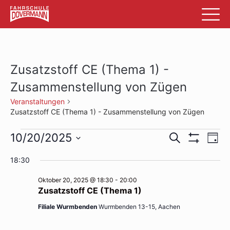
Zusatzstoff CE (Thema 1) -
Zusammenstellung von Zügen
Veranstaltungen
Zusatzstoff CE (Thema 1) - Zusammenstellung von Zügen
Veranstaltungen
Veransta
Ve
10/20/2025
Suche
Tag
Filter
An
Datum
für
Suche
Anzeigen
18:30
wählen.
Na
Oktober
und
Oktober 20, 2025 @ 18:30
-
20:00
20,
Ansichte
Zusatzstoff CE (Thema 1)
2025
Navigati
Filiale Wurmbenden
Wurmbenden 13-15, Aachen