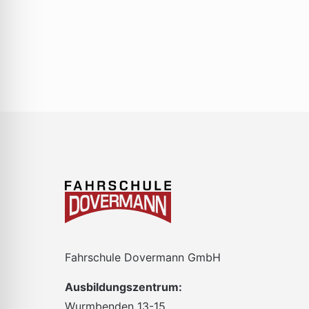
gefilterten
Ergebnissen
aktualisieren
Fahrschule Dovermann GmbH
Ausbildungszentrum:
Wurmbenden 13-15