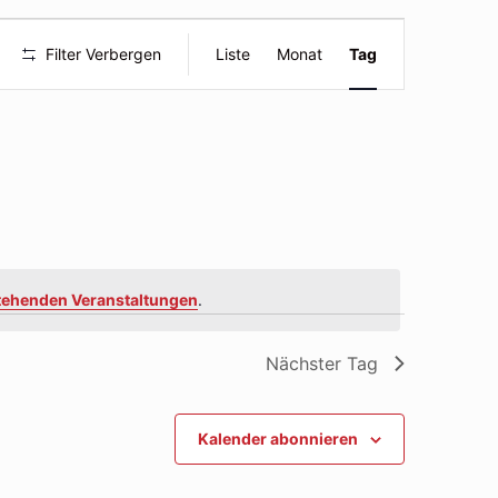
Veranstal
Filter Verbergen
Liste
Monat
Tag
Ansichte
Navigatio
tehenden Veranstaltungen
.
Nächster Tag
Kalender abonnieren