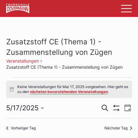
Zusatzstoff CE (Thema 1) -
Zusammenstellung von Zügen
Veranstaltungen
Zusatzstoff CE (Thema 1) - Zusammenstellung von Zügen
Veranstaltungen
Keine Veranstaltungen für Mai 17, 2025 vorgesehen. Hier geht es
für
Hinweis
zu den
nächsten bevorstehenden Veranstaltungen
.
Mai
Veransta
Ve
5/17/2025
Suche
Tag
17,
Filter
An
Datum
Suche
Anzeigen
wählen.
2025
Na
und
Vorheriger Tag
Nächster Tag