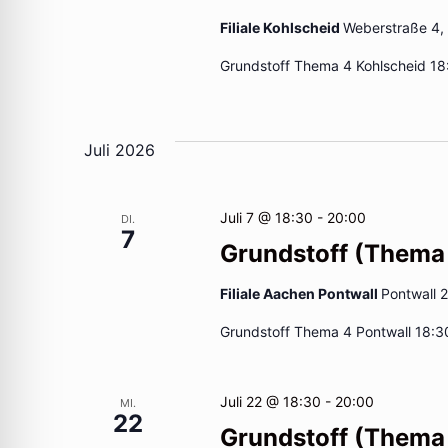
mit
Filiale Kohlscheid
Weberstraße 4,
den
Grundstoff Thema 4 Kohlscheid 18
gefilterten
Ergebnissen
aktualisieren
Juli 2026
Juli 7 @ 18:30
-
20:00
DI.
7
Grundstoff (Thema
Filiale Aachen Pontwall
Pontwall 
Grundstoff Thema 4 Pontwall 18:3
Juli 22 @ 18:30
-
20:00
MI.
22
Grundstoff (Thema