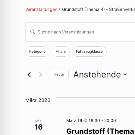
Veranstaltungen
Grundstoff (Thema 4) - Straßenverk
Veranstaltunge
Veranstaltunge
Bitte
Schlüsselwort
Suche
eingeben.
Kategorie
Filiale
Fahrzeugklasse
Filter
Das
Suche
und
Ändern
nach
der
Veranstaltungen
Anstehende
Heute
Ansichten,
Formular-
Schlüsselwort.
Datum
Eingabefelder
wählen.
Navigation
wird
März 2026
die
Liste
März 16 @ 18:30
-
20:00
MO.
der
16
Grundstoff (Thema
Veranstaltungen