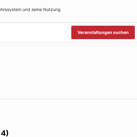
ehrssystem und seine Nutzung
n
n
Veranstaltungen suchen
 4)