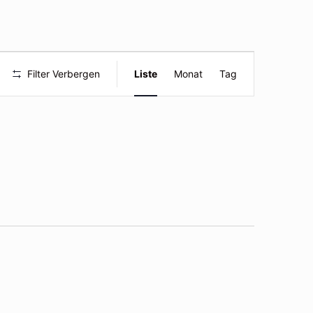
Veranstal
Filter Verbergen
Liste
Monat
Tag
Ansichte
Navigatio