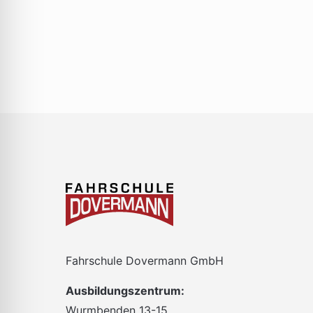
gefilterten
Ergebnissen
aktualisieren
Fahrschule Dovermann GmbH
Ausbildungszentrum:
Wurmbenden 13-15