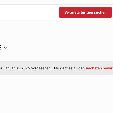
n
n
Veranstaltungen suchen
5
ür Januar 31, 2025 vorgesehen. Hier geht es zu den
nächsten bevor
Hinweis