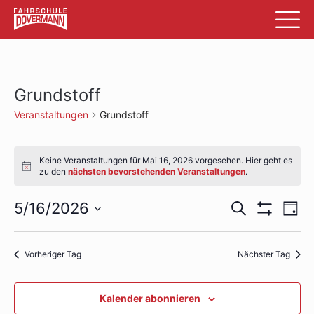
Grundstoff
Veranstaltungen
Grundstoff
Veranstaltungen
Keine Veranstaltungen für Mai 16, 2026 vorgesehen. Hier geht es
für
Hinweis
zu den
nächsten bevorstehenden Veranstaltungen
.
Mai
Veransta
Ve
5/16/2026
Suche
Tag
16,
Filter
An
Datum
Suche
Anzeigen
wählen.
2026
Na
und
Vorheriger Tag
Nächster Tag
Ansichte
Kalender abonnieren
Navigati