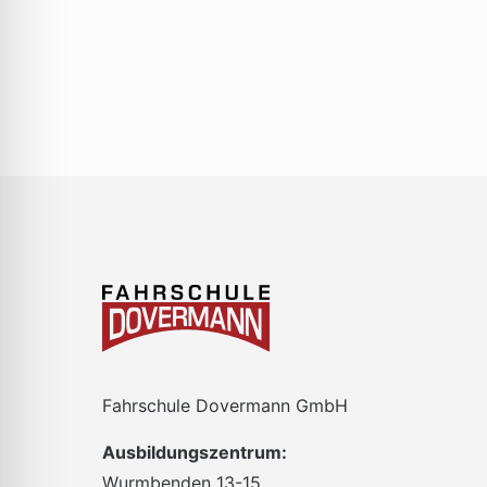
gefilterten
Ergebnissen
aktualisieren
Fahrschule Dovermann GmbH
Ausbildungszentrum:
Wurmbenden 13-15