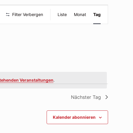
Veranstal
Filter Verbergen
Liste
Monat
Tag
Ansichte
Navigatio
tehenden Veranstaltungen
.
Nächster Tag
Kalender abonnieren