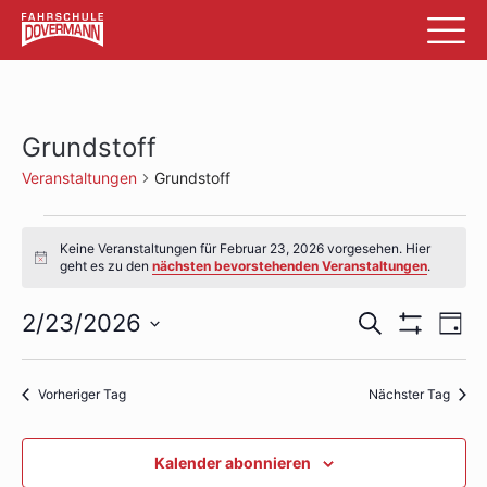
Grundstoff
Veranstaltungen
Grundstoff
Veranstaltungen
Keine Veranstaltungen für Februar 23, 2026 vorgesehen. Hier
für
Hinweis
geht es zu den
nächsten bevorstehenden Veranstaltungen
.
Februar
Veransta
Ve
2/23/2026
Suche
Tag
23,
Filter
An
Datum
Suche
Anzeigen
wählen.
2026
Na
und
Vorheriger Tag
Nächster Tag
Ansichte
Kalender abonnieren
Navigati