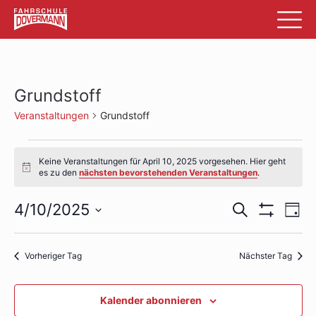
Grundstoff
Veranstaltungen
Grundstoff
Veranstaltungen
Keine Veranstaltungen für April 10, 2025 vorgesehen. Hier geht
für
Hinweis
es zu den
nächsten bevorstehenden Veranstaltungen
.
April
Veransta
Ve
4/10/2025
Suche
Tag
10,
Filter
An
Datum
Suche
Anzeigen
wählen.
2025
Na
und
Vorheriger Tag
Nächster Tag
Ansichte
Kalender abonnieren
Navigati