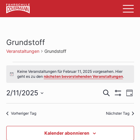
Grundstoff
Veranstaltungen
Grundstoff
Veranstaltungen
Keine Veranstaltungen für Februar 11, 2025 vorgesehen. Hier
für
Hinweis
geht es zu den
nächsten bevorstehenden Veranstaltungen
.
Februar
Veransta
Ve
2/11/2025
Suche
Tag
11,
Filter
An
Datum
Suche
Anzeigen
wählen.
2025
Na
und
Vorheriger Tag
Nächster Tag
Ansichte
Kalender abonnieren
Navigati