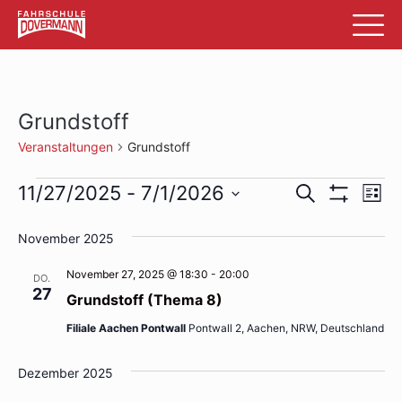
Grundstoff
Veranstaltungen
Grundstoff
Veranstaltungen
Veransta
Ve
11/27/2025
 - 
7/1/2026
Suche
List
Filter
An
Datum
Suche
Anzeigen
wählen.
November 2025
Na
und
November 27, 2025 @ 18:30
-
20:00
DO.
Ansichte
27
Grundstoff (Thema 8)
Navigati
Filiale Aachen Pontwall
Pontwall 2, Aachen, NRW, Deutschland
Dezember 2025