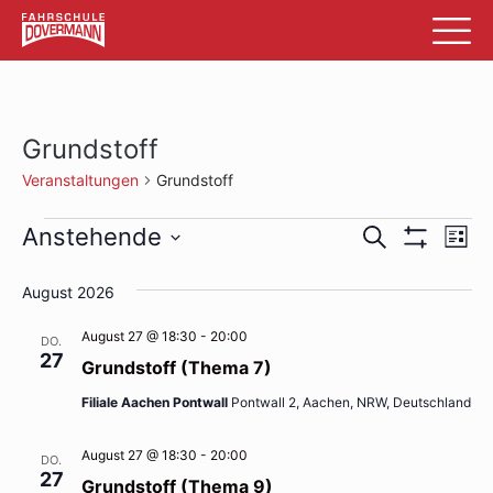
Grundstoff
Veranstaltungen
Grundstoff
Veranstaltungen
Veransta
Ve
Anstehende
Suche
List
Filter
An
Datum
Suche
Anzeigen
wählen.
August 2026
Na
und
August 27 @ 18:30
-
20:00
DO.
Ansichte
27
Grundstoff (Thema 7)
Navigati
Filiale Aachen Pontwall
Pontwall 2, Aachen, NRW, Deutschland
August 27 @ 18:30
-
20:00
DO.
27
Grundstoff (Thema 9)