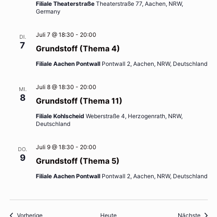
Filiale Theaterstraße
Theaterstraße 77, Aachen, NRW,
Germany
Juli 7 @ 18:30
-
20:00
DI.
7
Grundstoff (Thema 4)
Filiale Aachen Pontwall
Pontwall 2, Aachen, NRW, Deutschland
Juli 8 @ 18:30
-
20:00
MI.
8
Grundstoff (Thema 11)
Filiale Kohlscheid
Weberstraße 4, Herzogenrath, NRW,
Deutschland
Juli 9 @ 18:30
-
20:00
DO.
9
Grundstoff (Thema 5)
Filiale Aachen Pontwall
Pontwall 2, Aachen, NRW, Deutschland
Veranstaltungen
Veran
Vorherige
Heute
Nächste