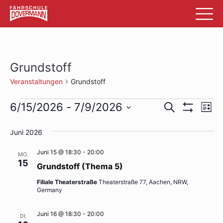
Grundstoff
Veranstaltungen
Grundstoff
Veranstaltungen
Veransta
Ve
6/15/2026
 - 
7/9/2026
Suche
List
Filter
An
Datum
Suche
Anzeigen
wählen.
Juni 2026
Na
und
Juni 15 @ 18:30
-
20:00
MO.
Ansichte
15
Grundstoff (Thema 5)
Navigati
Filiale Theaterstraße
Theaterstraße 77, Aachen, NRW,
Germany
Juni 16 @ 18:30
-
20:00
DI.